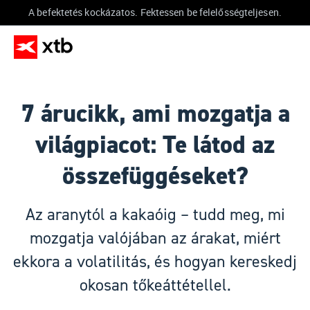
A befektetés kockázatos. Fektessen be felelősségteljesen.
7 árucikk, ami mozgatja a
világpiacot: Te látod az
összefüggéseket?
Az aranytól a kakaóig – tudd meg, mi
mozgatja valójában az árakat, miért
ekkora a volatilitás, és hogyan kereskedj
okosan tőkeáttétellel.