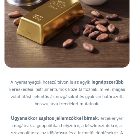
legnépszerűbb
A nyersanyagok hosszú távon is az egyik
kereskedési instrumentumok közé tartoznak, mivel magas
volatilitást, jelentős ármozgásokat és gyakran határozott,
hosszú távú trendeket mutatnak.
Ugyanakkor sajátos jellemzőkkel bírnak:
érzékenyen
reagálnak a geopolitikai helyzetre, a készletszintekre, a
szezonalitásra, az időjárásra és a termelői döntésekre. A