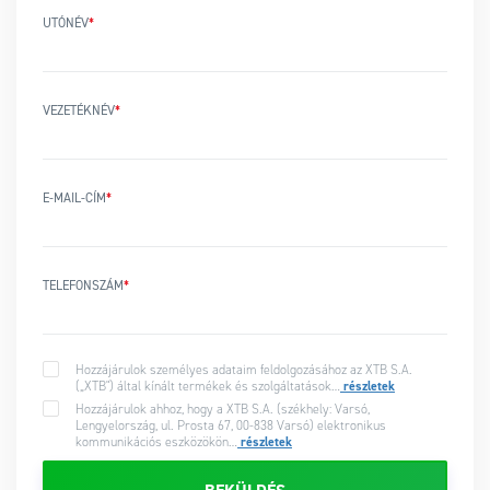
UTÓNÉV
*
VEZETÉKNÉV
*
E-MAIL-CÍM
*
TELEFONSZÁM
*
Hozzájárulok személyes adataim feldolgozásához az XTB S.A.
(„XTB") által kínált termékek és szolgáltatások…
részletek
Hozzájárulok ahhoz, hogy a XTB S.A. (székhely: Varsó,
Lengyelország, ul. Prosta 67, 00-838 Varsó) elektronikus
kommunikációs eszközökön…
részletek